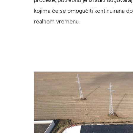
procese, potrebno je izraditi odgovara
kojima će se omogućiti kontinuirana d
realnom vremenu.