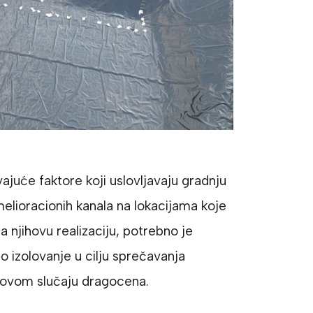
ajuće faktore koji uslovljavaju gradnju
melioracionih kanala na lokacijama koje
 njihovu realizaciju, potrebno je
no izolovanje u cilju sprečavanja
u ovom slučaju dragocena.