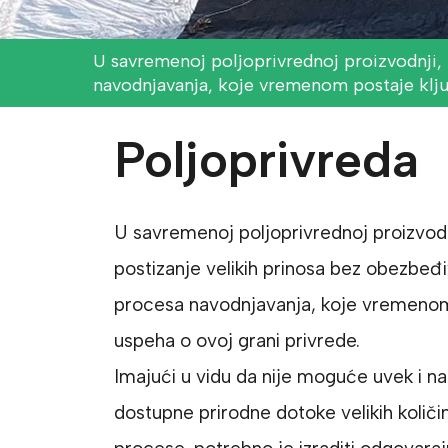
U savremenoj poljoprivrednoj proizvodnji,
navodnjavanja, koje vremenom postaje ključ
Poljoprivreda
U savremenoj poljoprivrednoj proizvod
postizanje velikih prinosa bez obezbeđ
procesa navodnjavanja, koje vremenom 
uspeha o ovoj grani privrede.
Imajući u vidu da nije moguće uvek i 
dostupne prirodne dotoke velikih količ