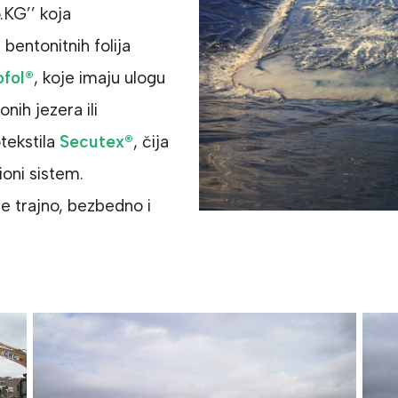
KG’’ koja
bentonitnih folija
fol®
, koje imaju ulogu
nih jezera ili
otekstila
Secutex®
, čija
ioni sistem.
e trajno, bezbedno i