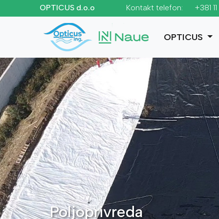
OPTICUS d.o.o
Kontakt telefon:
+381 1
OPTICUS
Poljoprivreda