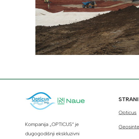
STRAN
Opticus
Kompanija „OPTICUS“ je
Geosintet
dugogodišnji ekskluzivni