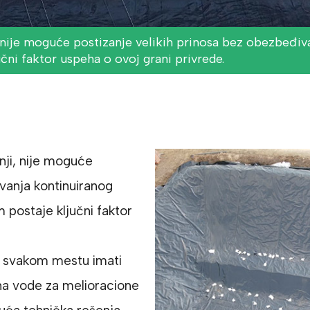
 nije moguće postizanje velikih prinosa bez obezbeđiv
ni faktor uspeha o ovoj grani privrede.
nji, nije moguće
ivanja kontinuiranog
postaje ključni faktor
na svakom mestu imati
ina vode za melioracione