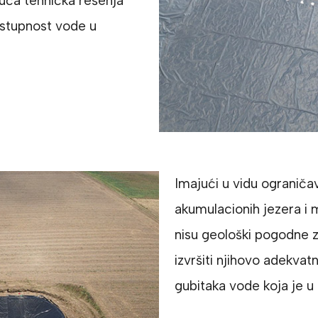
juća tehnička rešenja
ostupnost vode u
Imajući u vidu ograničav
akumulacionih jezera i 
nisu geološki pogodne za
izvršiti njihovo adekvat
gubitaka vode koja je 