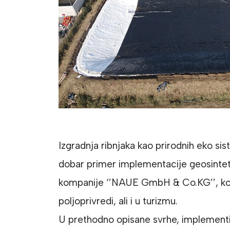
Izgradnja ribnjaka kao prirodnih eko sis
dobar primer implementacije geosintet
kompanije ‘’NAUE GmbH & Co.KG’’, koji
poljoprivredi, ali i u turizmu.
U prethodno opisane svrhe, implementi