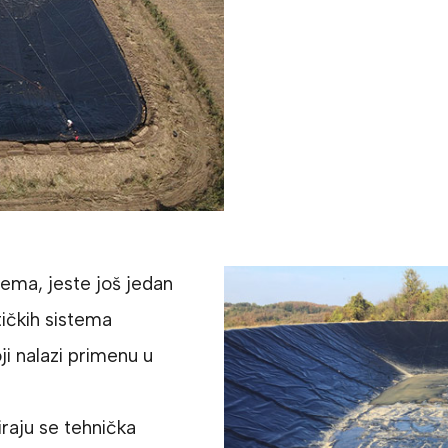
tema, jeste još jedan
ičkih sistema
 nalazi primenu u
raju se tehnička