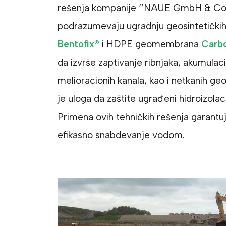
rešenja kompanije ‘’NAUE GmbH & Co.
podrazumevaju ugradnju geosintetičkih 
Bentofix®
i HDPE geomembrana
Carbo
da izvrše zaptivanje ribnjaka, akumulacio
melioracionih kanala, kao i netkanih ge
je uloga da zaštite ugrađeni hidroizolac
Primena ovih tehničkih rešenja garantuj
efikasno snabdevanje vodom.