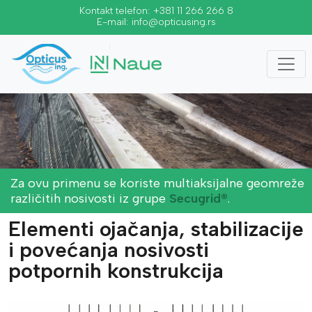
Kontakt telefon:
+381 11 266 266 8
E-mail:
info@opticusing.rs
Za ovu primenu se koriste multiaksijalne geomreže
različitih nosivosti iz grupe
Secugrid®
.
Elementi ojačanja, stabilizacije
i povećanja nosivosti
potpornih konstrukcija